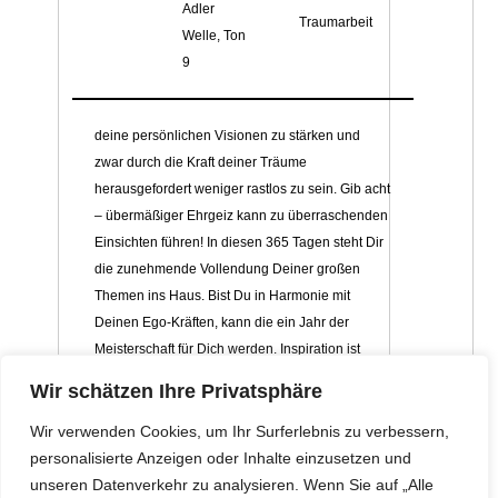
Adler
Traumarbeit
Welle, Ton
9
deine persönlichen Visionen zu stärken und
zwar durch die Kraft deiner Träume
herausgefordert weniger rastlos zu sein. Gib acht
– übermäßiger Ehrgeiz kann zu überraschenden
Einsichten führen! In diesen 365 Tagen steht Dir
die zunehmende Vollendung Deiner großen
Themen ins Haus. Bist Du in Harmonie mit
Deinen Ego-Kräften, kann die ein Jahr der
Meisterschaft für Dich werden. Inspiration ist
Dein ständiger Begleiter, Entscheidungen fallen
Wir schätzen Ihre Privatsphäre
Dir leicht. Festgefahrene Situationen lassen sich
im Handumdrehen auflösen. Greif zu und
Wir verwenden Cookies, um Ihr Surferlebnis zu verbessern,
behalte Dein Ziel im Auge wie ein Bogenschütze.
personalisierte Anzeigen oder Inhalte einzusetzen und
unseren Datenverkehr zu analysieren. Wenn Sie auf „Alle