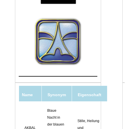
Name
Synonym
Eigenschaft
Blaue
Nacht in
Stille, Heilung
der blauen
AKBAL
und